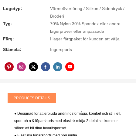
Logotyp:
Värmeöverföring / Silikon / Sidentryck /
Broderi
Tyg:
70% Nylon 30% Spandex eller andra
lagerprover eller anpassade
Färg:
I lager färgpaket för kunden att välja
Stämpla:
Ingorsports
PRODUCTS DETAILS
● Designad för att erbjuda andningsförmåga, komfort och stil i ett,
sport-bh:n & löparshorts med elastisk midja 2-delat set kommer
säkert att bli dina favoritsportset.
● Elastiska löparshorts med hög midja