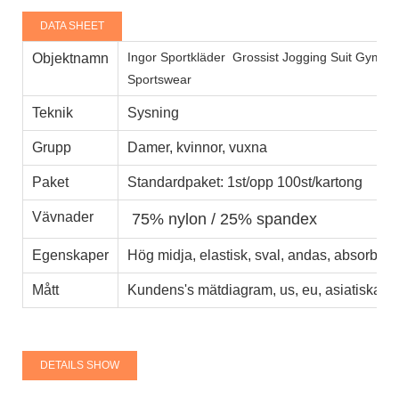
DATA SHEET
Ingor Sportkläder
Grossist Jogging Suit Gym W
Objektnamn
Sportswear
Teknik
Sysning
Grupp
Damer, kvinnor, vuxna
Paket
Standardpaket: 1st/opp 100st/kartong
Vävnader
75% nylon / 25% spandex
Egenskaper
Hög midja, elastisk, sval, andas, absorberan
Mått
Kundens's mätdiagram, us, eu, asiatiska st
DETAILS SHOW