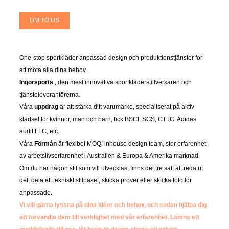
DM TO US
One-stop sportkläder anpassad design och produktionstjänster för
att möta alla dina behov.
Ingorsports
, den mest innovativa sportkläderstillverkaren och
tjänsteleverantörerna.
Våra
uppdrag
är att stärka ditt varumärke, specialiserat på aktiv
klädsel för kvinnor, män och barn, fick BSCI, SGS, CTTC, Adidas
audit FFC, etc.
Våra
Förmån
är flexibel MOQ, inhouse design team, stor erfarenhet
av arbetslivserfarenhet i Australien & Europa & Amerika marknad.
Om du har någon stil som vill utvecklas, finns det tre sätt att reda ut
det, dela ett tekniskt stilpaket, skicka prover eller skicka foto för
anpassade.
Vi vill gärna lyssna på dina idéer och behov, och sedan hjälpa dig
att förvandla dem till verklighet med vår erfarenhet.
Lämna ett