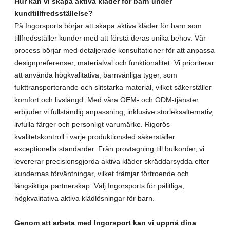
Hur kan vi skapa aktiva kläder för barn under
kundtillfredsställelse?
På Ingorsports börjar att skapa aktiva kläder för barn som
tillfredsställer kunder med att förstå deras unika behov. Vår
process börjar med detaljerade konsultationer för att anpassa
designpreferenser, materialval och funktionalitet. Vi prioriterar
att använda högkvalitativa, barnvänliga tyger, som
fukttransporterande och slitstarka material, vilket säkerställer
komfort och livslängd. Med våra OEM- och ODM-tjänster
erbjuder vi fullständig anpassning, inklusive storleksalternativ,
livfulla färger och personligt varumärke. Rigorös
kvalitetskontroll i varje produktionsled säkerställer
exceptionella standarder. Från provtagning till bulkorder, vi
levererar precisionsgjorda aktiva kläder skräddarsydda efter
kundernas förväntningar, vilket främjar förtroende och
långsiktiga partnerskap. Välj Ingorsports för pålitliga,
högkvalitativa aktiva klädlösningar för barn.
Genom att arbeta med Ingorsport kan vi uppnå dina