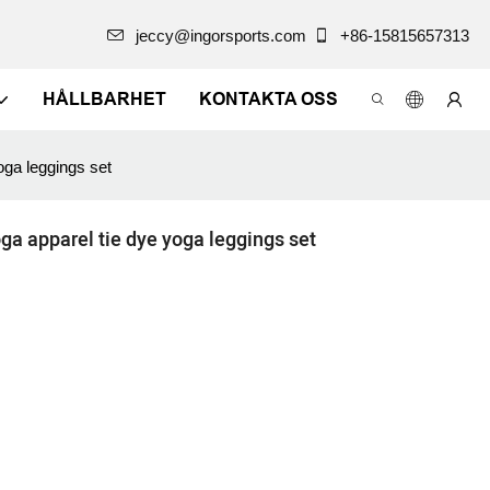
jeccy@ingorsports.com
+86-15815657313
HÅLLBARHET
KONTAKTA OSS
oga leggings set
oga apparel tie dye yoga leggings set