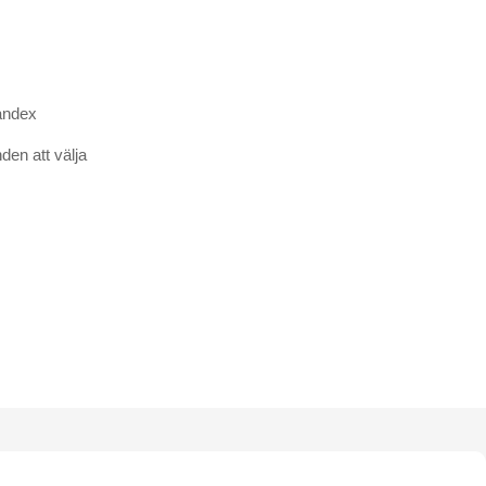
andex
nden att välja