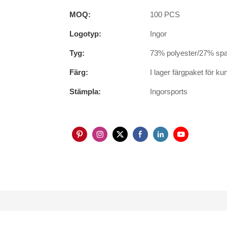
MOQ:
100 PCS
Logotyp:
Ingor
Tyg:
73% polyester/27% sp
Färg:
I lager färgpaket för ku
Stämpla:
Ingorsports