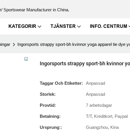
/ Sportswear Manufacturer in China.
KATEGORIR
TJÄNSTER
INFO. CENTRUM
ingar
Ingorsports strappy sport-bh kvinnor yoga apparel tie dye y
Ingorsports strappy sport-bh kvinnor y
Taggar Och Etiketter:
Anpassad
Storlek:
Anpassad
Provtid:
7 arbetsdagar
Betalning:
T/T, Kreditkort, Paypal
Ursprung::
Guangzhou, Kina