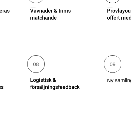
eras
Vävnader & trims
Provlayout
matchande
offert m
Logistisk &
Ny samlin
ss
försäljningsfeedback