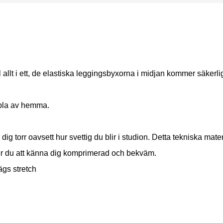
llt i ett, de elastiska leggingsbyxorna i midjan kommer säkerlige
oppla av hemma.
ig torr oavsett hur svettig du blir i studion. Detta tekniska mate
er du att känna dig komprimerad och bekväm.
ägs stretch