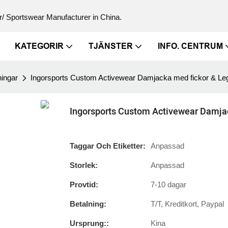
/ Sportswear Manufacturer in China.
KATEGORIR
TJÄNSTER
INFO. CENTRUM
ingar
Ingorsports Custom Activewear Damjacka med fickor & Legg
Ingorsports Custom Activewear Damjack
Taggar Och Etiketter:
Anpassad
Storlek:
Anpassad
Provtid:
7-10 dagar
Betalning:
T/T, Kreditkort, Paypal
Ursprung::
Kina