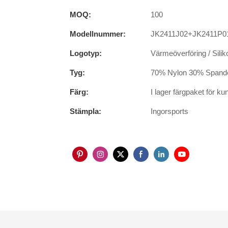
MOQ:
100
Modellnummer:
JK2411J02+JK2411P0
Logotyp:
Värmeöverföring / Silik
Tyg:
70% Nylon 30% Spandex
Färg:
I lager färgpaket för ku
Stämpla:
Ingorsports