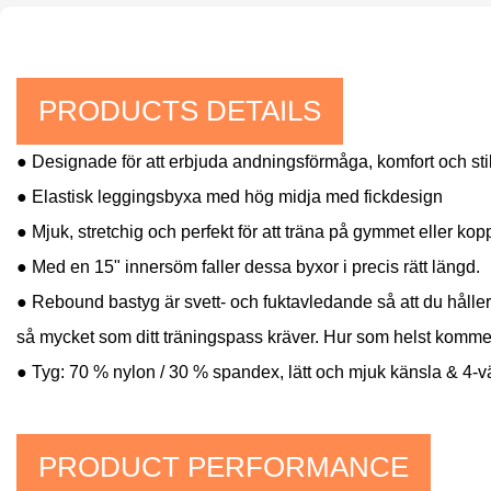
PRODUCTS DETAILS
● Designade för att erbjuda andningsförmåga, komfort och stil a
● Elastisk leggingsbyxa med hög midja med fickdesign
● Mjuk, stretchig och perfekt för att träna på gymmet eller k
● Med en 15" innersöm faller dessa byxor i precis rätt längd.
● Rebound bastyg är svett- och fuktavledande så att du håller d
så mycket som ditt träningspass kräver. Hur som helst komm
● Tyg: 70 % nylon / 30 % spandex, lätt och mjuk känsla & 4-v
PRODUCT PERFORMANCE