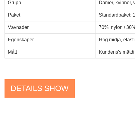
Grupp
Damer, kvinnor, 
Paket
Standardpaket: 1
Vävnader
70% nylon / 30
Egenskaper
Hög midja, elasti
Mått
Kundens's mätdia
DETAILS SHOW