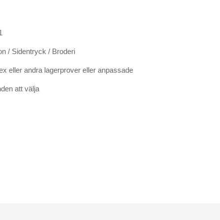
1
on / Sidentryck / Broderi
 eller andra lagerprover eller anpassade
nden att välja