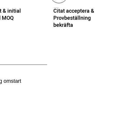
 & initial
Citat acceptera &
ed MOQ
Provbeställning
bekräfta
g omstart