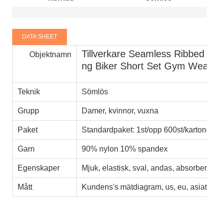
DATA SHEET
Tillverkare Seamless Ribbed Sq
Objektnamn
ng Biker Short Set Gym Wear
Teknik
Sömlös
Grupp
Damer, kvinnor, vuxna
Paket
Standardpaket: 1st/opp 600st/kartong
Garn
90% nylon 10% spandex
Egenskaper
Mjuk, elastisk, sval, andas, absorberand
Mått
Kundens's mätdiagram, us, eu, asiatisk