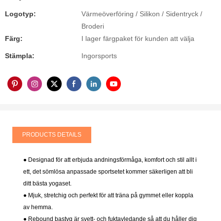
Logotyp:
Värmeöverföring / Silikon / Sidentryck /
Broderi
Färg:
I lager färgpaket för kunden att välja
Stämpla:
Ingorsports
PRODUCTS DETAILS
● Designad för att erbjuda andningsförmåga, komfort och stil allt i
ett, det sömlösa anpassade sportsetet kommer säkerligen att bli
ditt bästa yogaset.
● Mjuk, stretchig och perfekt för att träna på gymmet eller koppla
av hemma.
● Rebound bastyg är svett- och fuktavledande så att du håller dig