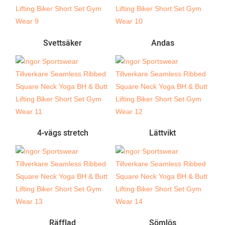
Svettsäker
Andas
4-vägs stretch
Lättvikt
Räfflad
Sömlös