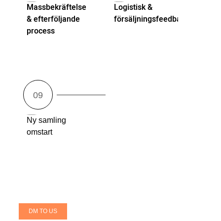
Massbekräftelse
Logistisk &
& efterföljande
försäljningsfeedback
process
Ny samling
omstart
DM TO US