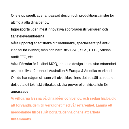
One-stop sportkläder anpassad design och produktionstjänster för
att möta alla dina behov.
Ingorsports
, den mest innovativa sportkläderstillverkaren och
tjänsteleverantörerna.
Våra
uppdrag
är att stärka ditt varumärke, specialiserat på aktiv
klädsel för kvinnor, män och barn, fick BSCI, SGS, CTTC, Adidas
audit FFC, etc.
Våra
Förmån
är flexibel MOQ, inhouse design team, stor erfarenhet
av arbetslivserfarenhet i Australien & Europa & Amerika marknad.
Om du har någon stil som vill utvecklas, finns det tre sätt att reda ut
det, dela ett tekniskt stilpaket, skicka prover eller skicka foto för
anpassade.
Vi vill gärna lyssna på dina idéer och behov, och sedan hjälpa dig
att förvandla dem till verklighet med vår erfarenhet.
Lämna ett
meddelande till oss, låt börja ta denna chans att arbeta
tillsammans.