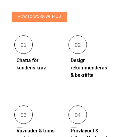
HOW TO WORK WITH US
Chatta för
Design
kundens krav
rekommenderas
& bekräfta
Vävnader & trims
Provlayout &