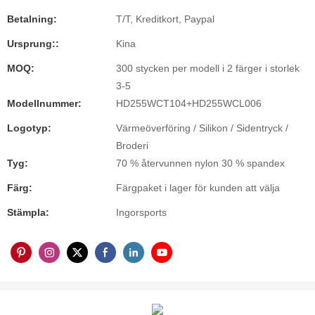
Betalning:
T/T, Kreditkort, Paypal
Ursprung::
Kina
MOQ:
300 stycken per modell i 2 färger i storlek
3-5
Modellnummer:
HD255WCT104+HD255WCL006
Logotyp:
Värmeöverföring / Silikon / Sidentryck /
Broderi
Tyg:
70 % återvunnen nylon 30 % spandex
Färg:
Färgpaket i lager för kunden att välja
Stämpla:
Ingorsports