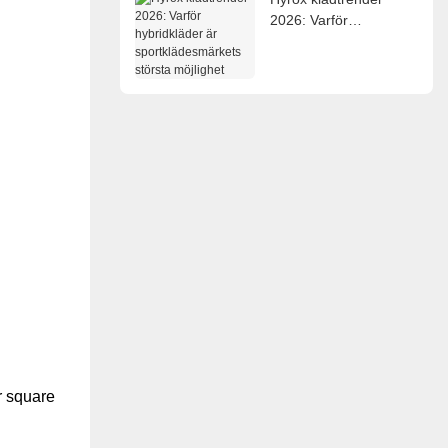
2026: Varför
hybridkläder är
sportklädesmärkets
största möjlighet
r square