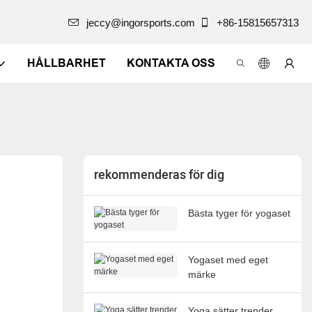
jeccy@ingorsports.com
+86-15815657313
HÅLLBARHET
KONTAKTA OSS
rekommenderas för dig
Bästa tyger för yogaset
Yogaset med eget
märke
Yoga sätter trender